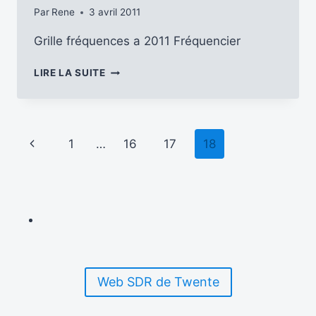
Par
Rene
3 avril 2011
Grille fréquences a 2011 Fréquencier
GRILLE
LIRE LA SUITE
FRÉQUENCES
A
2011
Navigation
Page
1
…
16
17
18
de
précédente
page
Web SDR de Twente