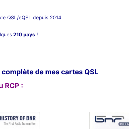
s de QSL/eQSL depuis 2014
lques
210 pays
!
n complète de mes cartes QSL
u RCP :