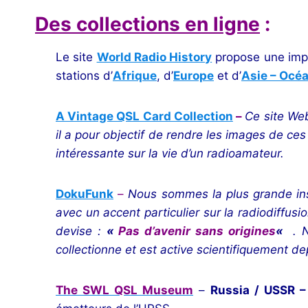
Des collections en ligne
:
Le site
World Radio History
propose une imp
stations d’
Afrique
, d’
Europe
et d’
Asie – Océ
A Vintage QSL Card Collection
–
Ce site Web
il a pour objectif de rendre les images de ce
intéressante sur la vie d’un radioamateur.
DokuFunk
–
Nous sommes la plus grande inst
avec un accent particulier sur la radiodiffusi
devise :
«
Pas d’avenir sans origines
«
. N
collectionne et est active scientifiquement 
The SWL QSL Museum
–
Russia / USSR 