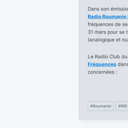
Dans son émissi
Radio Roumanie 
fréquences de se
31 mars pour se 
(analogique et n
Le Radio Club du 
Fréquences
dans
concernées :
Étiquettes
#
Roumanie
#
RRI
de
la
publication :