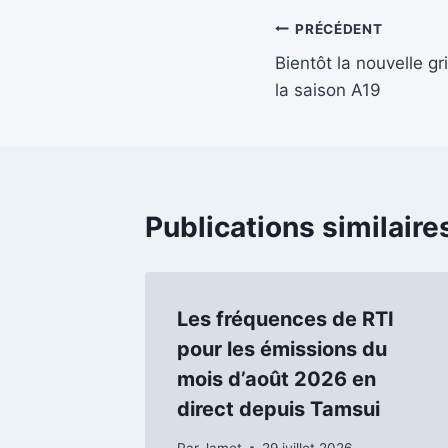
Navigation
PRÉCÉDENT
Bientôt la nouvelle g
de
la saison A19
l’article
Publications similaire
Les fréquences de RTI
pour les émissions du
mois d’août 2026 en
direct depuis Tamsui
Par
Jamet
29 juillet 2026