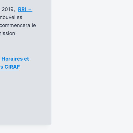
rs 2019,
RRI –
nouvelles
 commencera le
mission
e
Horaires et
s CIRAF