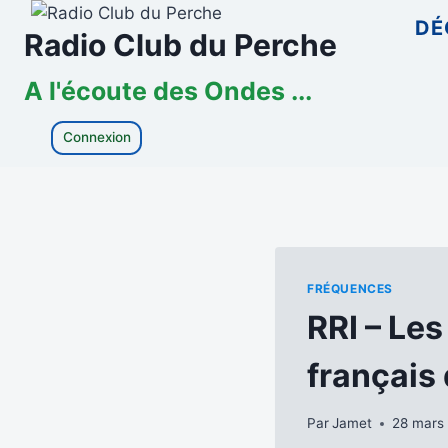
Aller
DÉ
Radio Club du Perche
au
contenu
A l'écoute des Ondes ...
Connexion
FRÉQUENCES
RRI – Le
français 
Par
Jamet
28 mars