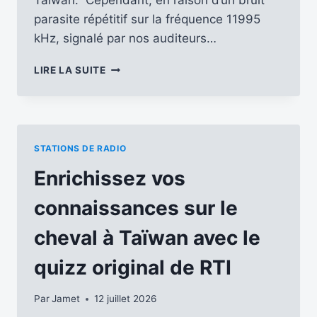
parasite répétitif sur la fréquence 11995
kHz, signalé par nos auditeurs…
LES
LIRE LA SUITE
FRÉQUENCES
DE
RTI
POUR
LES
STATIONS DE RADIO
ÉMISSIONS
DU
Enrichissez vos
MOIS
D’AOÛT
connaissances sur le
2026
EN
cheval à Taïwan avec le
DIRECT
DEPUIS
quizz original de RTI
TAMSUI
Par
Jamet
12 juillet 2026