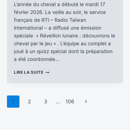
L’année du cheval a débuté le mardi 17
février 2026. La veille au soir, le service
français de RTI – Radio Taïwan
International – a diffusé une émission
spéciale » Réveillon lunaire : découvrons le
cheval par le jeu « . L’équipe au complet a
joué à un quizz spécial dont la préparation
a été coordonnée…
ENRICHISSEZ
LIRE LA SUITE
VOS
CONNAISSANCES
SUR
LE
Navigation
Page
1
2
3
…
106
CHEVAL
À
de
suivante
TAÏWAN
AVEC
page
LE