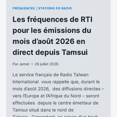
SATISFACTION
DE
FRÉQUENCES
|
STATIONS DE RADIO
KBS
WORLD
Les fréquences de RTI
RADIO
[03-
pour les émissions du
08
–
mois d’août 2026 en
11-
09-
direct depuis Tamsui
2026]
Par
Jamet
29 juillet 2026
Le service français de Radio Taïwan
International vous rappelle que, durant le
mois d’août 2026, des diffusions directes –
vers l’Europe et l’Afrique du Nord – seront
effectuées depuis le centre émetteur de
Tamsui situé dans le nord de
Taïwan. Cependant, en raison d’un bruit