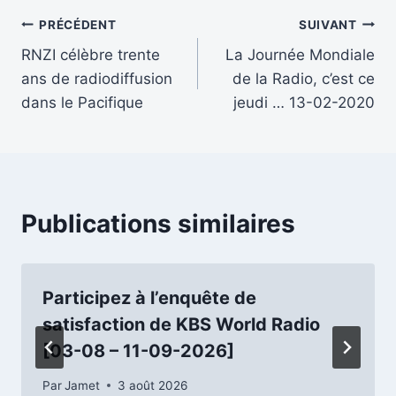
Navigation
PRÉCÉDENT
SUIVANT
RNZI célèbre trente
La Journée Mondiale
de
ans de radiodiffusion
de la Radio, c’est ce
l’article
dans le Pacifique
jeudi … 13-02-2020
Publications similaires
Participez à l’enquête de
satisfaction de KBS World Radio
[03-08 – 11-09-2026]
Par
Jamet
3 août 2026