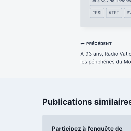
#
La Voix de l'Indoné
de
#
RSI
#
TRT
#
la
publication :
Navigation
PRÉCÉDENT
A 93 ans, Radio Vatic
de
les périphéries du M
l’article
Publications similaire
Participez à l’enquête de