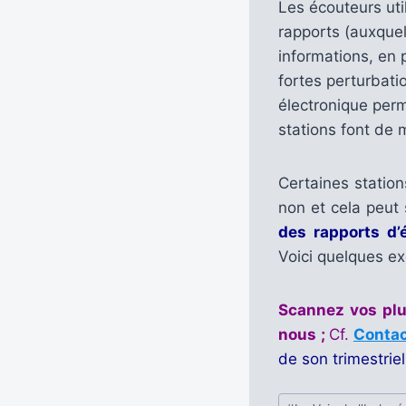
Les écouteurs uti
rapports (auxquel
informations, en 
fortes perturbatio
électronique perm
stations font de
Certaines statio
non et cela peut
des rapports d’
Voici quelques e
Scannez vos plus
nous ;
Cf.
Conta
de son trimestri
Étiquettes