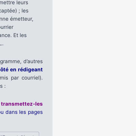
mettre leurs
aptée) ; les
anne émetteur,
urrier
nce. Et les
L.
ogramme, d’autres
côté en rédigeant
mis par courriel).
s :
t transmettez-les
 ou dans les pages