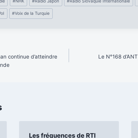
die
#
NHK
#
Radio Japon
#
Radio Slovaquie Internationale
VoI
#
Voix de la Turquie
an continue d’atteindre
Le N°168 d’ANT
onde
s
Les fréquences de RTI