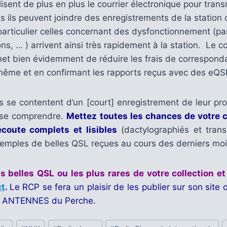
lisent de plus en plus le courrier électronique pour trans
s ils peuvent joindre des enregistrements de la station c
particulier celles concernant des dysfonctionnement (p
ns, … ) arrivent ainsi très rapidement à la station. Le co
et bien évidemment de réduire les frais de corresponda
 même et en confirmant les rapports reçus avec des eQS
ns se contentent d’un [court] enregistrement de leur pr
 se comprendre.
Mettez toutes les chances de votre 
écoute complets et lisibles
(dactylographiés et trans
xemples de belles QSL reçues au cours des derniers moi
 belles QSL ou les plus rares de votre collection e
ct
.
Le RCP se fera un plaisir de les publier sur son site
el ANTENNES du Perche.