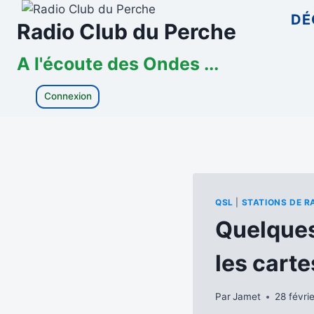
Aller
DÉ
Radio Club du Perche
au
contenu
A l'écoute des Ondes ...
Connexion
QSL
|
STATIONS DE R
Quelques
les cart
Par
Jamet
28 févri