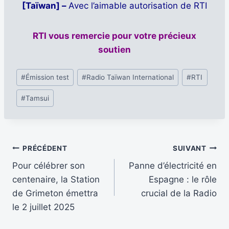
[Taïwan] –
Avec l’aimable autorisation de RTI
RTI vous remercie pour votre précieux
soutien
Étiquettes
#
Émission test
#
Radio Taïwan International
#
RTI
de
#
Tamsui
la
publication :
Navigation
PRÉCÉDENT
SUIVANT
Pour célébrer son
Panne d’électricité en
de
centenaire, la Station
Espagne : le rôle
l’article
de Grimeton émettra
crucial de la Radio
le 2 juillet 2025