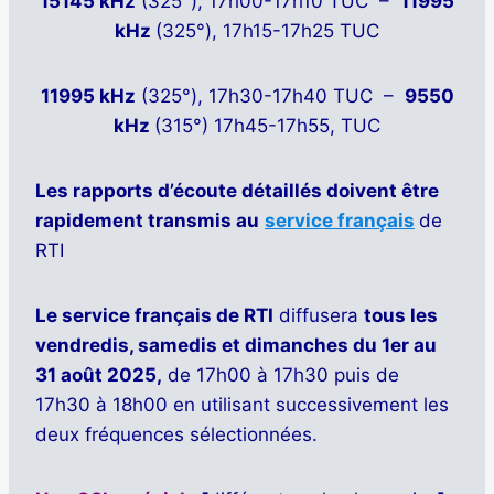
15145 kHz
(325°), 17h00-17h10 TUC –
11995
kHz
(325°), 17h15-17h25 TUC
11995 kHz
(325°), 17h30-17h40 TUC –
9550
kHz
(315°) 17h45-17h55, TUC
Les rapports d’écoute détaillés doivent être
rapidement transmis au
service français
de
RTI
Le service français de RTI
diffusera
tous les
vendredis, samedis et dimanches du 1er au
31 août 2025,
de 17h00 à 17h30 puis de
17h30 à 18h00 en utilisant successivement les
deux fréquences sélectionnées.