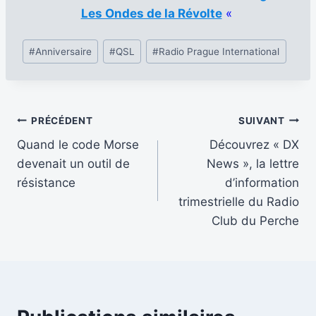
Les Ondes de la Révolte
«
Étiquettes
#
Anniversaire
#
QSL
#
Radio Prague International
de
la
publication :
Navigation
PRÉCÉDENT
SUIVANT
Quand le code Morse
Découvrez « DX
de
devenait un outil de
News », la lettre
l’article
résistance
d’information
trimestrielle du Radio
Club du Perche