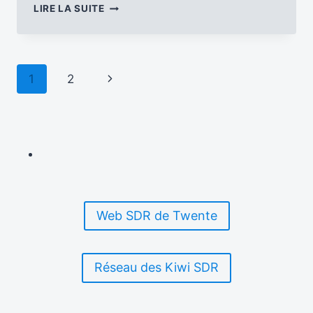
NUIT
LIRE LA SUITE
DE
LA
RADIO
ET
Navigation
Page
1
2
AUDITEURS
LORRAINS
de
suivante
page
Web SDR de Twente
Réseau des Kiwi SDR