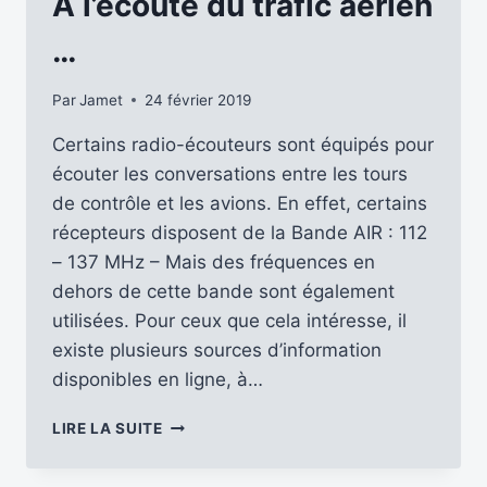
A l’écoute du trafic aérien
DISPONIBLE
…
Par
Jamet
24 février 2019
Certains radio-écouteurs sont équipés pour
écouter les conversations entre les tours
de contrôle et les avions. En effet, certains
récepteurs disposent de la Bande AIR : 112
– 137 MHz – Mais des fréquences en
dehors de cette bande sont également
utilisées. Pour ceux que cela intéresse, il
existe plusieurs sources d’information
disponibles en ligne, à…
A
LIRE LA SUITE
L’ÉCOUTE
DU