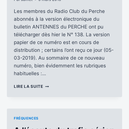
Les membres du Radio Club du Perche
abonnés à la version électronique du
bulletin ANTENNES du PERCHE ont pu
télécharger dès hier le N° 138. La version
papier de ce numéro est en cours de
distribution ; certains l’ont reçu ce jour (05-
03-2019). Au sommaire de ce nouveau
numéro, bien évidemment les rubriques
habituelles :…
ANTENNES
LIRE LA SUITE
DU
PERCHE
–
LE
NUMÉRO
FRÉQUENCES
138
EST