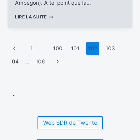
Ampegon). A tel point que la…
LA
LIRE LA SUITE
CHINE
SE
LANCE
ENFIN
Navigation
Page
1
…
100
101
102
103
DANS
LA
de
précédente
Page
104
…
106
DIFFUSION
EN
page
suivante
DRM
EN
ONDES
COURTES
Web SDR de Twente