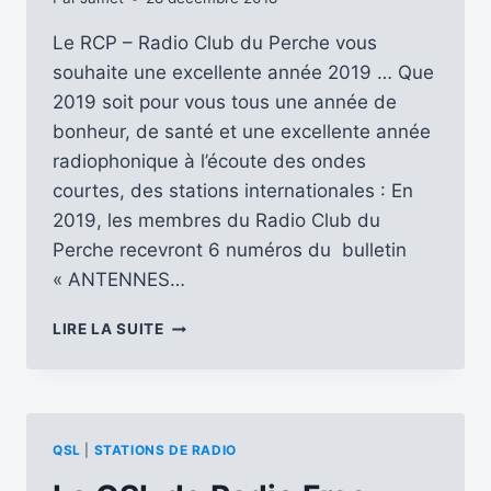
Le RCP – Radio Club du Perche vous
souhaite une excellente année 2019 … Que
2019 soit pour vous tous une année de
bonheur, de santé et une excellente année
radiophonique à l’écoute des ondes
courtes, des stations internationales : En
2019, les membres du Radio Club du
Perche recevront 6 numéros du bulletin
« ANTENNES…
LE
LIRE LA SUITE
RCP
VOUS
SOUHAITE
UNE
EXCELLENTE
QSL
|
STATIONS DE RADIO
ANNÉE
…