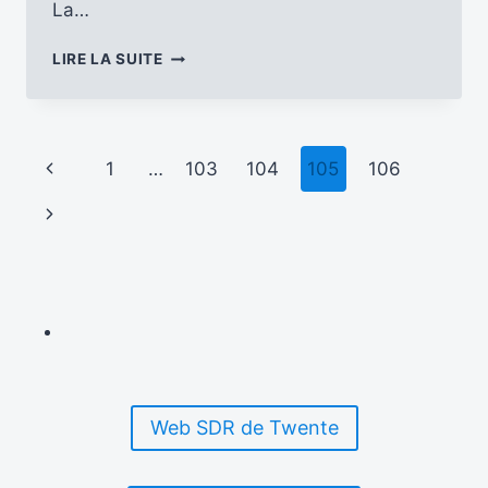
La…
LE
LIRE LA SUITE
CALENDRIER
DE
KBS
WORLD
Navigation
Page
1
…
103
104
105
106
RADIO
de
précédente
Page
page
suivante
Web SDR de Twente