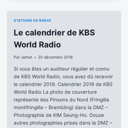
RADIO
FREE
ASIA
STATIONS DE RADIO
POUR
CÉLÉBRER
Le calendrier de KBS
L’ANNÉE
DU
World Radio
COCHON
Par
Jamet
20 décembre 2018
Si vous êtes un auditeur régulier et connu
de KBS World Radio, vous avez dû recevoir
le calendrier 2019. Calendrier 2019 de KBS
World Radio La photo de couverture
représente des Pinsons du Nord (Fringilla
montifringilla – Brambling) dans la DMZ –
Photographie de KIM Seung-Ho. Douze
autres photographies prises dans la DMZ –