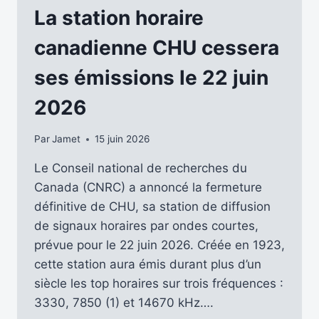
LA
La station horaire
BBC
RADIO
canadienne CHU cessera
4
CESSERA
ses émissions le 22 juin
D’ÉMETTRE
SUR
2026
198
KHZ
Par
Jamet
15 juin 2026
Le Conseil national de recherches du
Canada (CNRC) a annoncé la fermeture
définitive de CHU, sa station de diffusion
de signaux horaires par ondes courtes,
prévue pour le 22 juin 2026. Créée en 1923,
cette station aura émis durant plus d’un
siècle les top horaires sur trois fréquences :
3330, 7850 (1) et 14670 kHz….