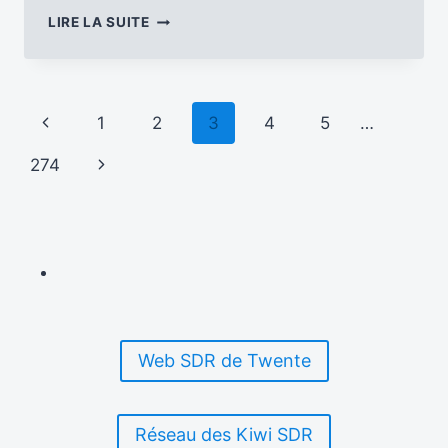
LA
LIRE LA SUITE
STATION
HORAIRE
CANADIENNE
CHU
Navigation
Page
1
2
3
4
5
…
CESSERA
SES
de
précédente
Page
274
ÉMISSIONS
LE
page
suivante
22
JUIN
2026
Web SDR de Twente
Réseau des Kiwi SDR