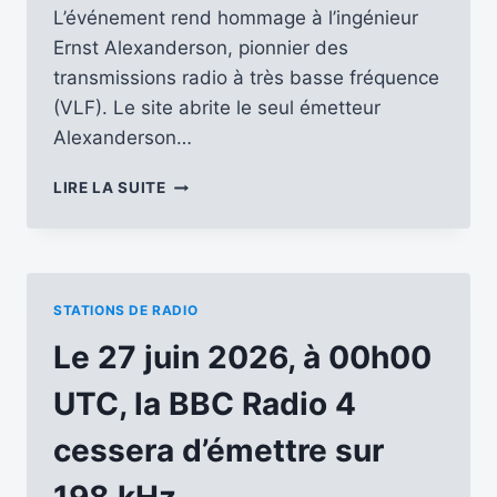
L’événement rend hommage à l’ingénieur
Ernst Alexanderson, pionnier des
transmissions radio à très basse fréquence
(VLF). Le site abrite le seul émetteur
Alexanderson…
ALEXANDERSON
LIRE LA SUITE
DAY
:
LE
5
JUILLET
STATIONS DE RADIO
2026
EFFECTUEZ
Le 27 juin 2026, à 00h00
UNE
PLONGÉE
UTC, la BBC Radio 4
VIVANTE
DANS
cessera d’émettre sur
LES
ORIGINES