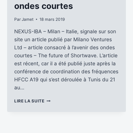
A19
ondes courtes
Par
Jamet
18 mars 2019
NEXUS-IBA – Milan – Italie, signale sur son
site un article publié par Milano Ventures
Ltd – article consacré à l’avenir des ondes
courtes – The future of Shortwave. L’article
est récent, car il a été publié juste après la
conférence de coordination des fréquences
HFCC A19 qui s’est déroulée à Tunis du 21
au…
A
LIRE LA SUITE
PROPOS
DE
L’AVENIR
DES
ONDES