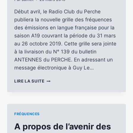
Début avril, le Radio Club du Perche
publiera la nouvelle grille des fréquences
des émissions en langue française pour la
saison A19 couvrant la période du 31 mars
au 26 octobre 2019. Cette grille sera jointe
à la livraison du N° 139 du bulletin
ANTENNES du PERCHE. En adressant un
message électronique à Guy Le…
BIENTÔT
LIRE LA SUITE
LA
NOUVELLE
GRILLE
DES
FRÉQUENCES
FRÉQUENCES
POUR
LA
A propos de l’avenir des
SAISON