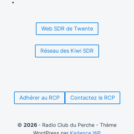
MONDE
TRÈS
SECRET
DES
Web SDR de Twente
SERVICES
D’ÉCOUTES
FRANÇAIS
Réseau des Kiwi SDR
Adhérer au RCP
Contactez le RCP
©
2026
- Radio Club du Perche - Thème
WordPress par
Kadence WP