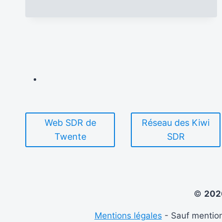
EXPOSITION
VIRTUELLE
POUR
DÉCOUVRIR
LE
MONDE
TRÈS
SECRET
DES
SERVICES
D’ÉCOUTES
FRANÇAIS
Web SDR de
Réseau des Kiwi
Twente
SDR
©
20
Mentions légales
- Sauf mention