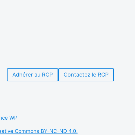
Adhérer au RCP
Contactez le RCP
nce WP
eative Commons BY-NC-ND 4.0.