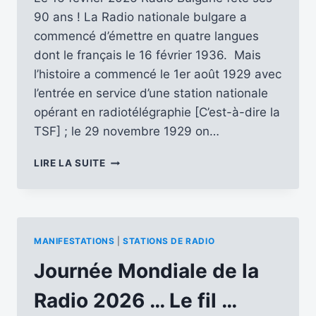
90 ans ! La Radio nationale bulgare a
commencé d’émettre en quatre langues
dont le français le 16 février 1936. Mais
l’histoire a commencé le 1er août 1929 avec
l’entrée en service d’une station nationale
opérant en radiotélégraphie [C’est-à-dire la
TSF] ; le 29 novembre 1929 on…
RADIO
LIRE LA SUITE
BULGARIE
FÊTE
SES
90
ANS
MANIFESTATIONS
|
STATIONS DE RADIO
LE
16
Journée Mondiale de la
FÉVRIER
2026
Radio 2026 … Le fil …