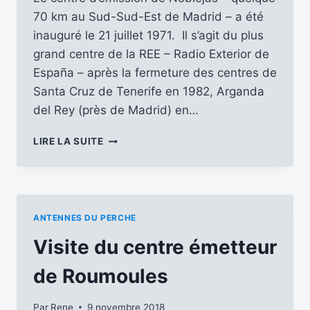
70 km au Sud-Sud-Est de Madrid – a été
inauguré le 21 juillet 1971. Il s’agit du plus
grand centre de la REE – Radio Exterior de
España – après la fermeture des centres de
Santa Cruz de Tenerife en 1982, Arganda
del Rey (près de Madrid) en…
LE
LIRE LA SUITE
CENTRE
D’ÉMISSION
DE
NOBLEJAS
FÊTE
ANTENNES DU PERCHE
SES
50
Visite du centre émetteur
ANS
de Roumoules
Par
Rene
9 novembre 2018