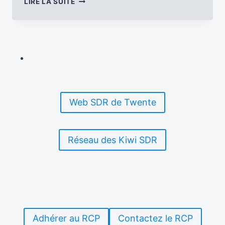
LIRE LA SUITE
13
FÉVRIER
2022,
LA
JOURNÉE
MONDIALE
DE
LA
RADIO
Web SDR de Twente
AURA
POUR
THÈME
»
Réseau des Kiwi SDR
RADIO
ET
CONFIANCE
«
Adhérer au RCP
Contactez le RCP