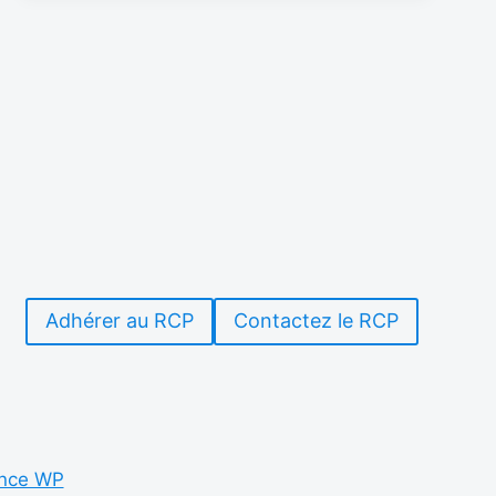
L’ENQUÊTE
DE
SATISFACTION
DE
KBS
WORLD
RADIO
Adhérer au RCP
Contactez le RCP
nce WP