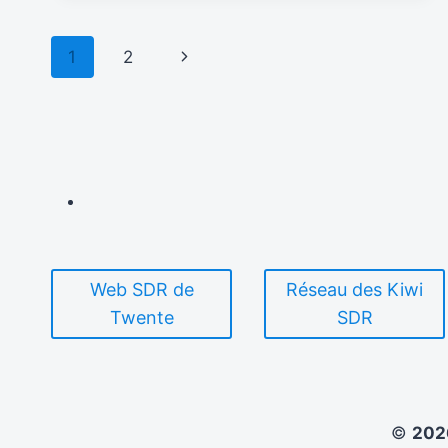
DE
SATISFACTION
Navigation
DE
Page
1
2
KBS
de
WORLD
suivante
RADIO
page
[03-
08
–
11-
09-
2026]
Web SDR de
Réseau des Kiwi
Twente
SDR
©
20