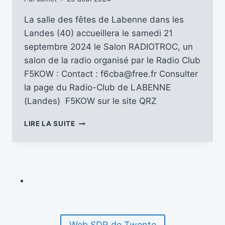
La salle des fêtes de Labenne dans les
Landes (40) accueillera le samedi 21
septembre 2024 le Salon RADIOTROC, un
salon de la radio organisé par le Radio Club
F5KOW : Contact : f6cba@free.fr Consulter
la page du Radio-Club de LABENNE
(Landes) F5KOW sur le site QRZ
LE
LIRE LA SUITE
21-
09-
2024
:
SALON
RADIOTROC
–
LABENNE
(40)
Web SDR de Twente