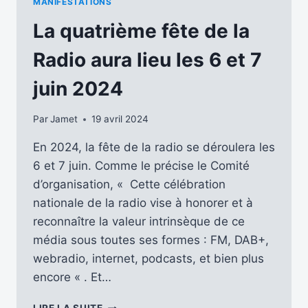
MANIFESTATIONS
RADIO,
LES
La quatrième fête de la
5
ET
Radio aura lieu les 6 et 7
6
JUIN
juin 2024
2025
Par
Jamet
19 avril 2024
En 2024, la fête de la radio se déroulera les
6 et 7 juin. Comme le précise le Comité
d’organisation, « Cette célébration
nationale de la radio vise à honorer et à
reconnaître la valeur intrinsèque de ce
média sous toutes ses formes : FM, DAB+,
webradio, internet, podcasts, et bien plus
encore « . Et…
LA