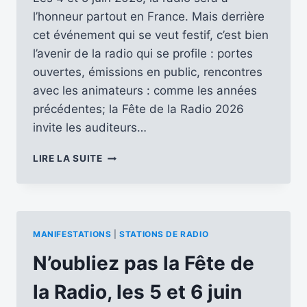
l’honneur partout en France. Mais derrière
cet événement qui se veut festif, c’est bien
l’avenir de la radio qui se profile : portes
ouvertes, émissions en public, rencontres
avec les animateurs : comme les années
précédentes; la Fête de la Radio 2026
invite les auditeurs…
LA
LIRE LA SUITE
FÊTE
DE
LA
RADIO
2026
MANIFESTATIONS
|
STATIONS DE RADIO
:
JEUDI
N’oubliez pas la Fête de
4
ET
la Radio, les 5 et 6 juin
VENDREDI