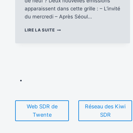
de neuf ? Deux nouvelles émissions
apparaissent dans cette grille : – L’invité
du mercredi – Après Séoul…
DÉCOUVREZ
LIRE LA SUITE
LA
NOUVELLE
GRILLE
DU
SERVICE
FRANÇAIS
DE
KBS
WORLD
RADIO
Web SDR de
Réseau des Kiwi
Twente
SDR