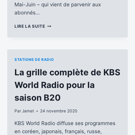
Mai-Juin – qui vient de parvenir aux
abonnés…
LE
LIRE LA SUITE
RCP
PUBLIE
SA
GRILLE
DES
STATIONS DE RADIO
ÉMISSIONS
EN
La grille complète de KBS
LANGUE
FRANÇAISE
World Radio pour la
POUR
LA
saison B20
SAISON
A25
Par
Jamet
24 novembre 2020
KBS World Radio diffuse ses programmes
en coréen, japonais, français, russe,