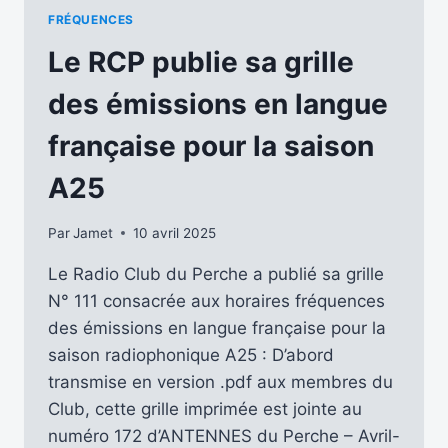
FRÉQUENCES
FRÉQUENCES
DES
ÉMISSIONS
Le RCP publie sa grille
EN
FRANÇAIS
des émissions en langue
EN
ONDES
française pour la saison
COURTES
–
A25
A26
–
Par
Jamet
10 avril 2025
EST
DISPONIBLE
Le Radio Club du Perche a publié sa grille
N° 111 consacrée aux horaires fréquences
des émissions en langue française pour la
saison radiophonique A25 : D’abord
transmise en version .pdf aux membres du
Club, cette grille imprimée est jointe au
numéro 172 d’ANTENNES du Perche – Avril-