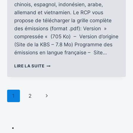
chinois, espagnol, indonésien, arabe,
allemand et vietnamien. Le RCP vous
propose de télécharger la grille complète
des émissions (format .pdf): Version »
compressée « (705 Ko) – Version d’origine
(Site de la KBS – 7.8 Mo) Programme des
émissions en langue française – Site…
LA
LIRE LA SUITE
GRILLE
COMPLÈTE
DE
KBS
Navigation
Page
1
2
WORLD
RADIO
de
suivante
POUR
LA
page
SAISON
B20