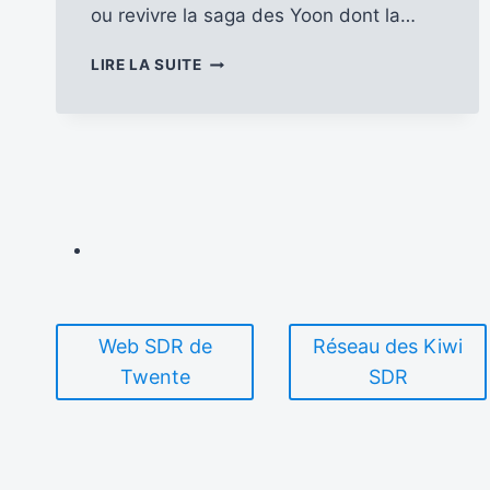
ou revivre la saga des Yoon dont la…
«
LIRE LA SUITE
LES
YOON,
UNE
FAMILLE
CORÉENNE
À
TRAVERS
UN
SIÈCLE
D’HISTOIRE
»
Web SDR de
Réseau des Kiwi
Twente
SDR