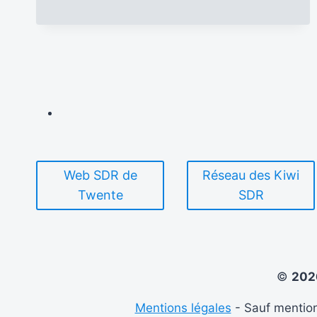
LE
N°
164
D’ANTENNES
DU
PERCHE
Web SDR de
Réseau des Kiwi
Twente
SDR
©
20
Mentions légales
- Sauf mention