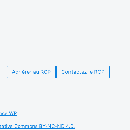
Adhérer au RCP
Contactez le RCP
nce WP
eative Commons BY-NC-ND 4.0.