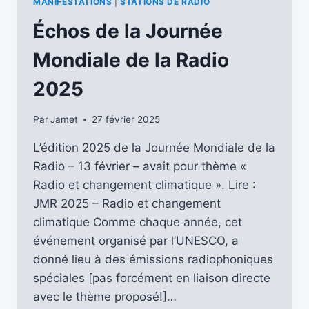
MANIFESTATIONS
|
STATIONS DE RADIO
JOURNÉE
MONDIALE
Échos de la Journée
DE
LA
Mondiale de la Radio
RADIO
2026
2025
Par
Jamet
27 février 2025
L’édition 2025 de la Journée Mondiale de la
Radio – 13 février – avait pour thème «
Radio et changement climatique ». Lire :
JMR 2025 – Radio et changement
climatique Comme chaque année, cet
événement organisé par l’UNESCO, a
donné lieu à des émissions radiophoniques
spéciales [pas forcément en liaison directe
avec le thème proposé!]…