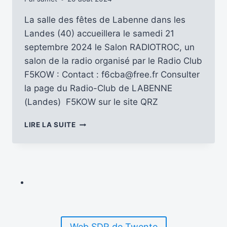
La salle des fêtes de Labenne dans les
Landes (40) accueillera le samedi 21
septembre 2024 le Salon RADIOTROC, un
salon de la radio organisé par le Radio Club
F5KOW : Contact : f6cba@free.fr Consulter
la page du Radio-Club de LABENNE
(Landes) F5KOW sur le site QRZ
LE
LIRE LA SUITE
21-
09-
2024
:
SALON
RADIOTROC
–
LABENNE
(40)
Web SDR de Twente