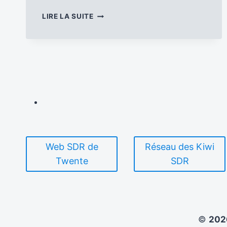
LE
LIRE LA SUITE
TROISIÈME
NUMÉRO
DE
LA
LETTRE
DX
NEWS
EST
DISPONIBLE
Web SDR de
Réseau des Kiwi
Twente
SDR
©
20