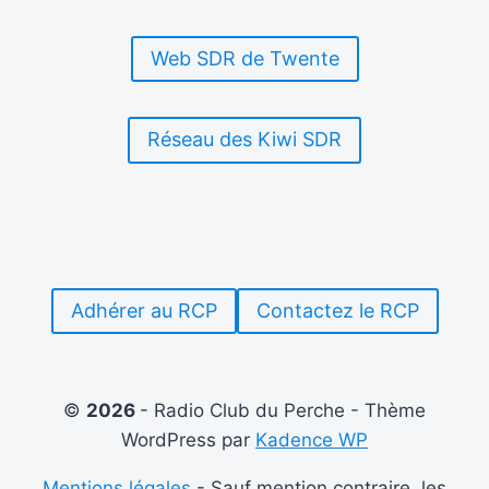
MESSAGES
DE
Web SDR de Twente
NOËL
…
Réseau des Kiwi SDR
Adhérer au RCP
Contactez le RCP
©
2026
- Radio Club du Perche - Thème
WordPress par
Kadence WP
Mentions légales
- Sauf mention contraire, les