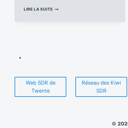
LE
LIRE LA SUITE
N°168
D’ANTENNES
DU
PERCHE
EST
DISPONIBLE
…
Web SDR de
Réseau des Kiwi
Twente
SDR
©
20