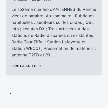
Le 152ème numéro d’ANTENNES du Perche
vient de paraître. Au sommaire : Rubriques
habituelles : auditeurs sur les ondes ; QSL
info ; écoutes DX ; Trois articles sur des
stations de Radio disparues ou existantes :
Radio Tour Eiffel ; Station Lafayette et
station WBCQ) ; Présentation de matériels :
antenne T2FD et RX…
LE
LIRE LA SUITE
152ÈME
NUMÉRO
D’ANTENNES
DU
PERCHE
EST
PARU
…