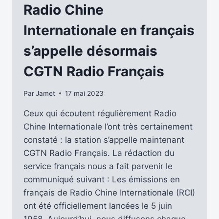
BOUGIES
Radio Chine
LE
25-
Internationale en français
02-
2025
s’appelle désormais
CGTN Radio Français
Par
Jamet
17 mai 2023
Ceux qui écoutent régulièrement Radio
Chine Internationale l’ont très certainement
constaté : la station s’appelle maintenant
CGTN Radio Français. La rédaction du
service français nous a fait parvenir le
communiqué suivant : Les émissions en
français de Radio Chine Internationale (RCI)
ont été officiellement lancées le 5 juin
1958. Aujourd’hui, nous diffusons chaque