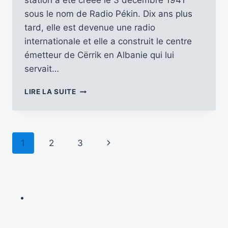
station a été créée le 3 décembre 1941
sous le nom de Radio Pékin. Dix ans plus
tard, elle est devenue une radio
internationale et elle a construit le centre
émetteur de Cërrik en Albanie qui lui
servait…
RADIO
LIRE LA SUITE
CHINE
INTERNATIONALE
FÊTE
SES
Navigation
Page
1
2
3
80
ANS
de
suivante
…
page