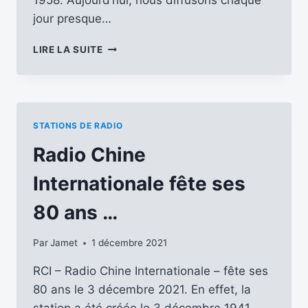
jour presque…
RADIO
LIRE LA SUITE
CHINE
INTERNATIONALE
EN
FRANÇAIS
S’APPELLE
STATIONS DE RADIO
DÉSORMAIS
CGTN
Radio Chine
RADIO
FRANÇAIS
Internationale fête ses
80 ans …
Par
Jamet
1 décembre 2021
RCI – Radio Chine Internationale – fête ses
80 ans le 3 décembre 2021. En effet, la