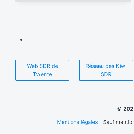
PEUVENT
PARTICIPER
AU
TOUR
DE
FRANCE
DES
RADIOAMATEURS
ORGANISÉ
PAR
LE
Web SDR de
Réseau des Kiwi
REF
Twente
SDR
©
20
Mentions légales
- Sauf mention