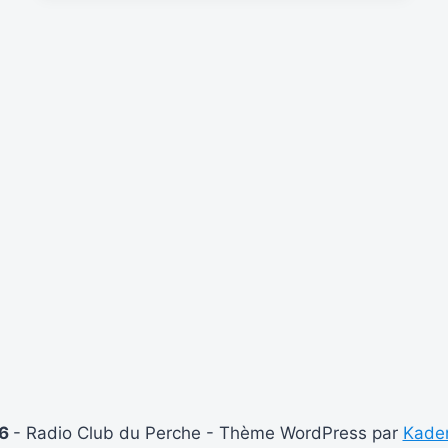
L’ENQUÊTE
DE
SATISFACTION
DE
LA
VOIX
DU
VIETNAM
…
26
- Radio Club du Perche - Thème WordPress par
Kade