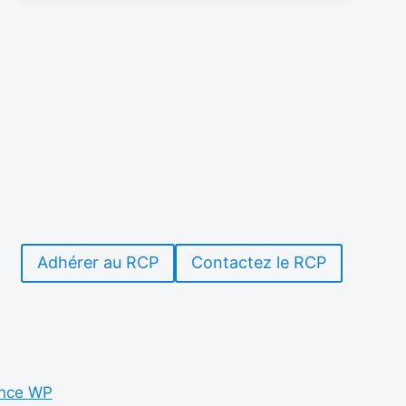
D’ÉMISSION
EN
ONDES
COURTES
…
Adhérer au RCP
Contactez le RCP
nce WP