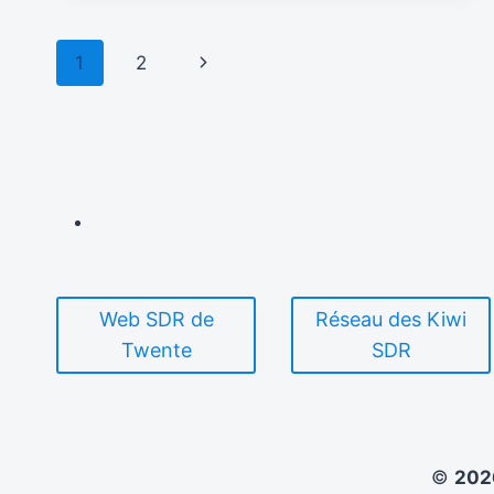
80ÈME
ANNIVERSAIRE
Navigation
Page
1
2
de
suivante
page
Web SDR de
Réseau des Kiwi
Twente
SDR
©
20