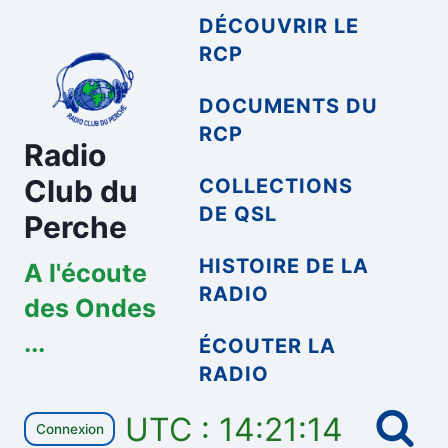
Aller
DÉCOUVRIR LE
au
RCP
contenu
DOCUMENTS DU
RCP
Radio
Club du
COLLECTIONS
DE QSL
Perche
HISTOIRE DE LA
A l'écoute
RADIO
des Ondes
...
ÉCOUTER LA
RADIO
UTC : 14:21:15
Connexion