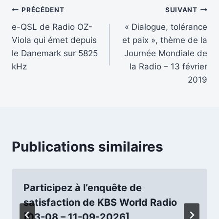
Navigation
PRÉCÉDENT
SUIVANT
e-QSL de Radio OZ-
« Dialogue, tolérance
de
Viola qui émet depuis
et paix », thème de la
l’article
le Danemark sur 5825
Journée Mondiale de
kHz
la Radio – 13 février
2019
Publications similaires
Participez à l’enquête de
satisfaction de KBS World Radio
[03-08 – 11-09-2026]