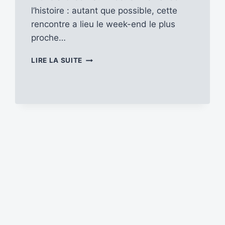
l’histoire : autant que possible, cette
rencontre a lieu le week-end le plus
proche…
LES
LIRE LA SUITE
PASSIONNÉS
DE
RADIO
SE
SONT
RETROUVÉS
DANS
LE
PERCHE
LES
7
ET
8
JUIN
2025