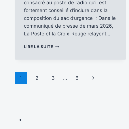
consacré au poste de radio qu’il est
fortement conseillé d’inclure dans la
composition du sac d’urgence : Dans le
communiqué de presse de mars 2026,
La Poste et la Croix-Rouge relayent…
UN
LIRE LA SUITE
TIMBRE-
POSTE
POUR
RAPPELER
Navigation
L’IMPORTANCE
Page
1
2
3
…
6
D’INCLURE
de
UN
suivante
POSTE
page
DE
RADIO
DANS
CHAQUE
KIT