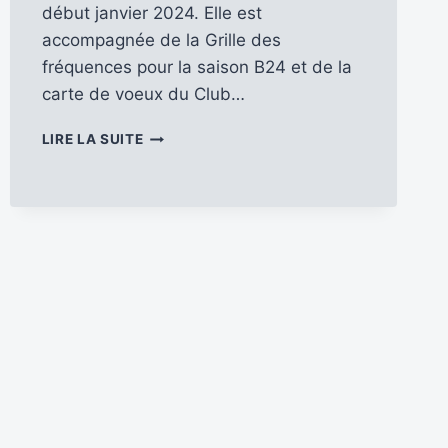
début janvier 2024. Elle est
accompagnée de la Grille des
fréquences pour la saison B24 et de la
carte de voeux du Club…
DÉCOUVRONS
LIRE LA SUITE
LE
N°
171
D’ANTENNES
DU
PERCHE
[JANVIER
–
FÉVRIER
–
MARS
2025]