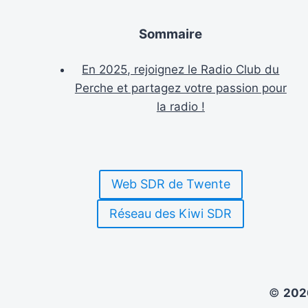
D’URGENCE
Sommaire
En 2025, rejoignez le Radio Club du
Perche et partagez votre passion pour
la radio !
Web SDR de Twente
Réseau des Kiwi SDR
©
20