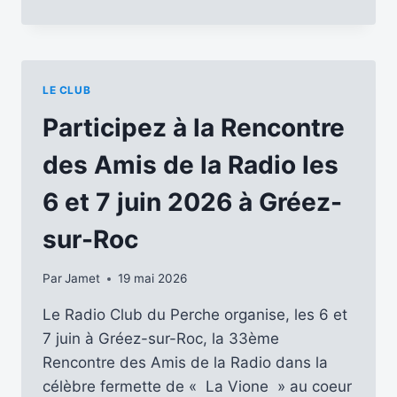
6
ET
7
JUIN
2026,
LE CLUB
LES
AMIS
Participez à la Rencontre
DE
LA
des Amis de la Radio les
RADIO
SE
6 et 7 juin 2026 à Gréez-
SONT
RÉUNIS
sur-Roc
À
LA
Par
Jamet
19 mai 2026
VIONE
POUR
Le Radio Club du Perche organise, les 6 et
LEUR
7 juin à Gréez-sur-Roc, la 33ème
33ÈME
RENCONTRE
Rencontre des Amis de la Radio dans la
célèbre fermette de « La Vione » au coeur