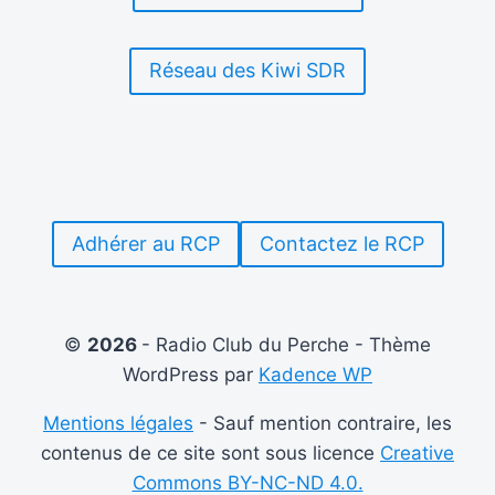
À
GRÉEZ-
SUR-
Réseau des Kiwi SDR
ROC
Adhérer au RCP
Contactez le RCP
©
2026
- Radio Club du Perche - Thème
WordPress par
Kadence WP
Mentions légales
- Sauf mention contraire, les
contenus de ce site sont sous licence
Creative
Commons BY-NC-ND 4.0.