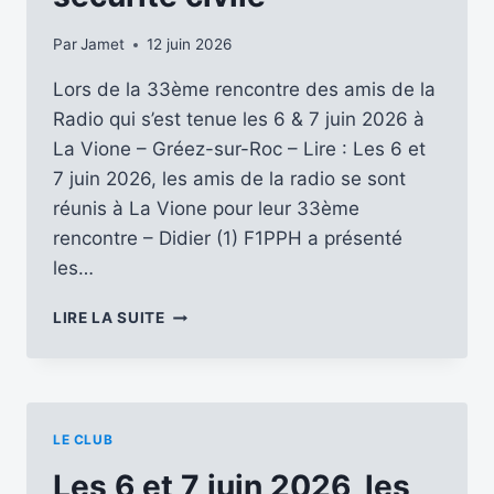
Par
Jamet
12 juin 2026
Lors de la 33ème rencontre des amis de la
Radio qui s’est tenue les 6 & 7 juin 2026 à
La Vione – Gréez-sur-Roc – Lire : Les 6 et
7 juin 2026, les amis de la radio se sont
réunis à La Vione pour leur 33ème
rencontre – Didier (1) F1PPH a présenté
les…
LES
LIRE LA SUITE
STATIONS
RADIO
AUTONOMES
DE
TERRAIN
LE CLUB
:
UN
Les 6 et 7 juin 2026, les