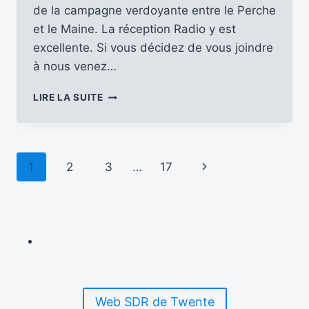
de la campagne verdoyante entre le Perche
et le Maine. La réception Radio y est
excellente. Si vous décidez de vous joindre
à nous venez…
PARTICIPEZ
LIRE LA SUITE
À
LA
RENCONTRE
DES
Navigation
Page
1
2
3
…
17
AMIS
DE
de
suivante
LA
RADIO
page
LES
6
ET
7
JUIN
2026
Web SDR de Twente