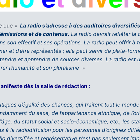
e que «
La radio s’adresse à des auditoires diversifiés
’émissions et de contenus.
La radio devrait refléter la 
son effectif et ses opérations. La radio peut offrir à
mer et d’être représentés ; elle peut servir de plate-for
tendre et apprendre de sources diverses. La radio est
rer l’humanité et son pluralisme
»
anifeste dès la salle de rédaction :
itiques d’égalité des chances, qui traitent tout le mond
ndamment du sexe, de l’appartenance ethnique, de l’ori
 l’âge, du statut social et socio-économique, etc., les st
s à la radiodiffusion pour les personnes d‘origines diff
o diversifiée et représentative n’est pas seulement imp