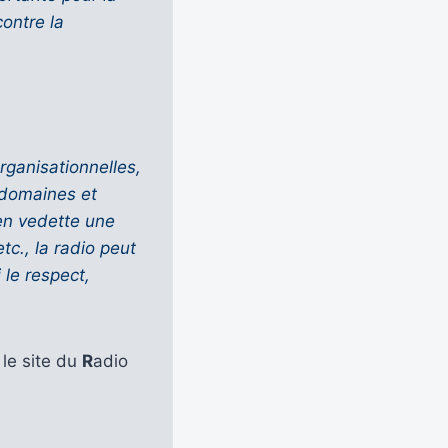
contre la
rganisationnelles,
 domaines et
en vedette une
tc., la radio peut
 le respect,
r le site du
R
adio