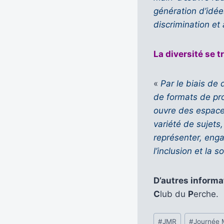
génération d’idées
discrimination et
La diversité se 
«
Par le biais de
de formats de pr
ouvre des espace
variété de sujets,
représenter, engag
l’inclusion et la so
D’autres inform
C
lub du
P
erche.
Étiquettes
#
JMR
#
Journée 