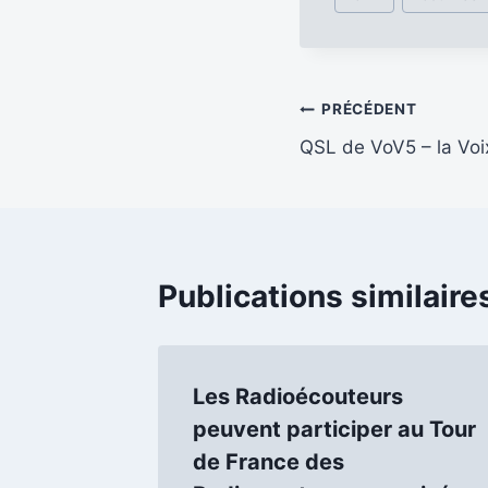
de
la
publication :
Navigation
PRÉCÉDENT
QSL de VoV5 – la Vo
de
l’article
Publications similaire
Les Radioécouteurs
peuvent participer au Tour
de France des