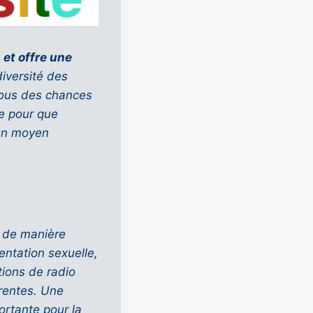
 et offre une
diversité des
 tous des chances
me pour que
 un moyen
e de manière
entation sexuelle,
ations de radio
érentes. Une
ortante pour la