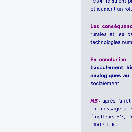
1934, faisaient 
et jouaient un rôl
Les conséquenc
rurales et les 
technologies numé
En conclusion
,
o
basculement his
analogiques au 
socialement.
NB :
après l’arr
un message a été
émetteurs FM, DAB
11h03 TUC.