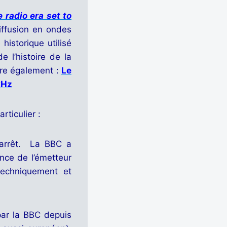
radio era set to
iffusion en ondes
istorique utilisé
 l’histoire de la
ire également :
Le
kHz
rticulier :
t arrêt. La BBC a
nce de l’émetteur
techniquement et
par la BBC depuis