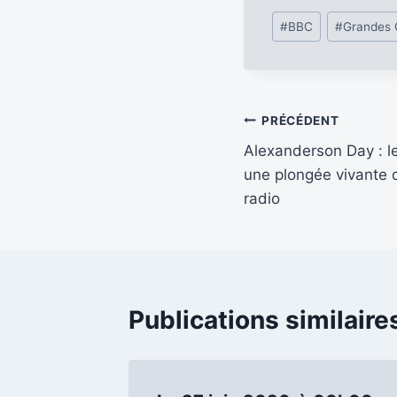
Étiquettes
#
BBC
#
Grandes
de
la
publication :
Navigation
PRÉCÉDENT
Alexanderson Day : le
de
une plongée vivante d
l’article
radio
Publications similaire