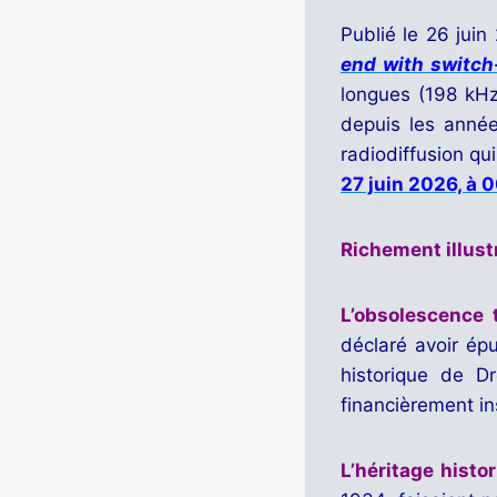
Publié le 26 juin
end with switch
longues (198 kHz
depuis les ann
radiodiffusion qu
27 juin 2026, à 
Richement illust
L’obsolescence
déclaré avoir ép
historique de D
financièrement i
L’héritage histo