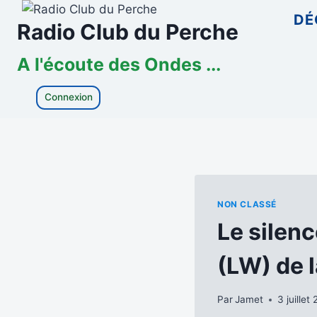
Aller
DÉ
Radio Club du Perche
au
contenu
A l'écoute des Ondes ...
Connexion
NON CLASSÉ
Le silen
(LW) de 
Par
Jamet
3 juillet