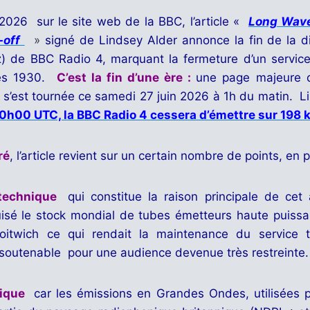
 2026 sur le site web de la BBC, l’article «
Long Wave 
-off
»
signé de Lindsey Alder annonce la fin de la d
) de BBC Radio 4, marquant la fermeture d’un service h
ées 1930.
C’est la fin d’une ère :
une page majeure de
i s’est tournée ce samedi 27 juin 2026 à 1h du matin. L
00h00 UTC, la BBC Radio 4 cessera d’émettre sur 198 
ré
, l’article revient sur un certain nombre de points, en pa
 technique
qui constitue la raison principale de ce
uisé le stock mondial de tubes émetteurs haute puissa
roitwich ce qui rendait la maintenance du service 
nsoutenable pour une audience devenue très restreinte.
rique
car les émissions en Grandes Ondes, utilisées 