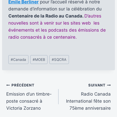
Emile Berliner
pour l’accueil réservé à notre
demande d’information sur la célébration du
Centenaire de la Radio au Canada.
D’autres
nouvelles sont à venir sur les sites web les
événements et les podcasts des émissions de
radio consacrés à ce centenaire.
Étiquettes
#
Canada
#
MOEB
#
SQCRA
de
la
publication :
Navigation
PRÉCÉDENT
SUIVANT
Emission d’un timbre-
Radio Canada
de
poste consacré à
International fête son
l’article
Victoria Zorzano
75ème anniversaire