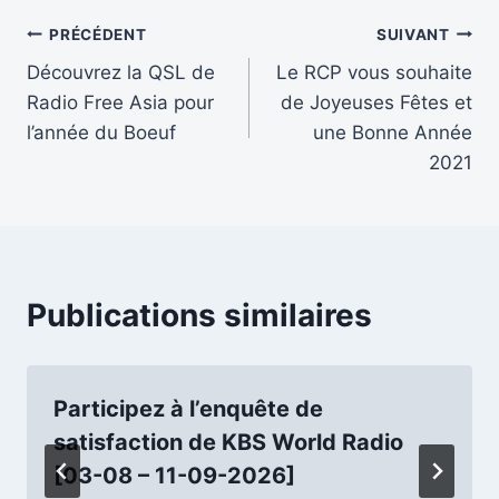
publication :
Navigation
PRÉCÉDENT
SUIVANT
Découvrez la QSL de
Le RCP vous souhaite
de
Radio Free Asia pour
de Joyeuses Fêtes et
l’article
l’année du Boeuf
une Bonne Année
2021
Publications similaires
Participez à l’enquête de
satisfaction de KBS World Radio
[03-08 – 11-09-2026]