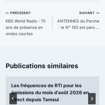
Navigation
PRÉCÉDENT
SUIVANT
KBS World Radio : 70
ANTENNES du Perche
de
ans de présence en
: le N° 165 est paru …
l’article
ondes courtes
Publications similaires
Les fréquences de RTI pour les
émissions du mois d’août 2026 en
direct depuis Tamsui