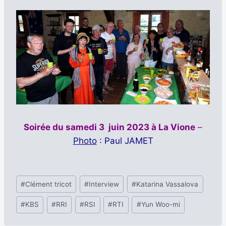
Soirée du samedi 3 juin 2023 à La Vione
–
Photo
: Paul JAMET
Étiquettes
#
Clément tricot
#
Interview
#
Katarina Vassalova
de
#
KBS
#
RRI
#
RSI
#
RTI
#
Yun Woo-mi
la
publication :