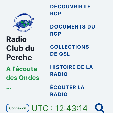
Aller
DÉCOUVRIR LE
au
RCP
contenu
DOCUMENTS DU
RCP
Radio
Club du
COLLECTIONS
DE QSL
Perche
HISTOIRE DE LA
A l'écoute
RADIO
des Ondes
...
ÉCOUTER LA
RADIO
UTC : 12:43:15
Connexion