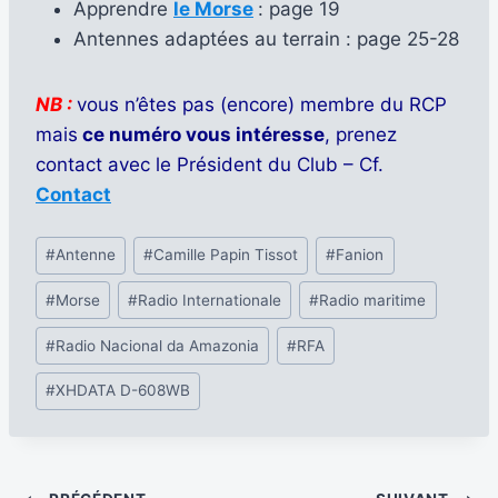
Apprendre
le Morse
: page 19
Antennes adaptées au terrain : page 25-28
NB :
vous n’êtes pas (encore) membre du RCP
mais
ce numéro vous intéresse
, prenez
contact avec le Président du Club – Cf.
Contact
Étiquettes
#
Antenne
#
Camille Papin Tissot
#
Fanion
de
#
Morse
#
Radio Internationale
#
Radio maritime
la
publication :
#
Radio Nacional da Amazonia
#
RFA
#
XHDATA D-608WB