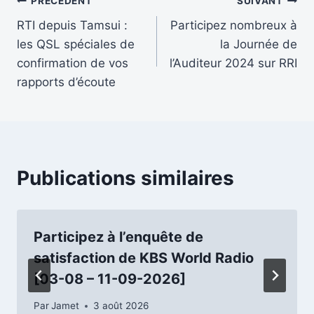
Navigation
PRÉCÉDENT
SUIVANT
RTI depuis Tamsui :
Participez nombreux à
de
les QSL spéciales de
la Journée de
l’article
confirmation de vos
l’Auditeur 2024 sur RRI
rapports d’écoute
Publications similaires
Participez à l’enquête de
satisfaction de KBS World Radio
[03-08 – 11-09-2026]
Par
Jamet
3 août 2026