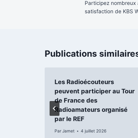
Participez nombreux 
de
satisfaction de KBS 
l’article
Publications similaire
 de
Les Radioécouteurs
à
peuvent participer au Tour
ème
de France des
nt
Radioamateurs organisé
par le REF
Par
Jamet
4 juillet 2026