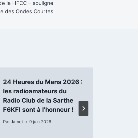
 de la HFCC – souligne
ce des Ondes Courtes
24 Heures du Mans 2026 :
La Fête
les radioamateurs du
jeudi 4
Radio Club de la Sarthe
Par
Jamet
F6KFI sont à l’honneur !
Par
Jamet
9 juin 2026