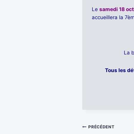
Le
samedi 18 oc
accueillera la 7è
La b
Tous les dé
Navigation
PRÉCÉDENT