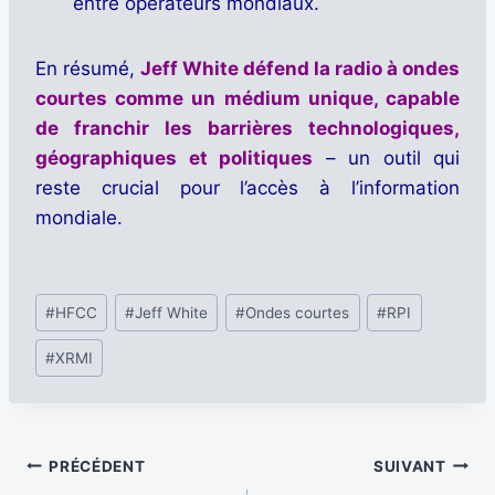
entre opérateurs mondiaux.
En résumé,
Jeff White défend la radio à ondes
courtes comme un médium unique, capable
de franchir les barrières technologiques,
géographiques et politiques
– un outil qui
reste crucial pour l’accès à l’information
mondiale.
Étiquettes
#
HFCC
#
Jeff White
#
Ondes courtes
#
RPI
de
#
XRMI
la
publication :
Navigation
PRÉCÉDENT
SUIVANT