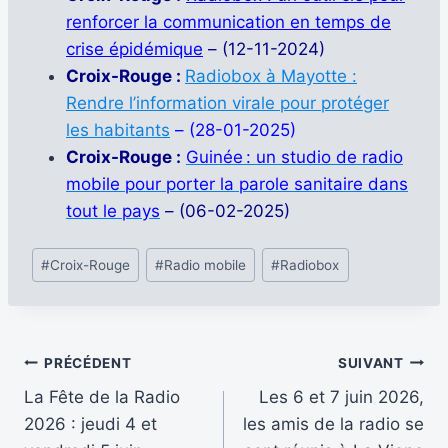
renforcer la communication en temps de
crise épidémique
– (12-11-2024)
Croix-Rouge :
Radiobox à Mayotte :
Rendre l’information virale pour protéger
les habitants
– (28-01-2025)
Croix-Rouge :
Guinée : un studio de radio
mobile pour porter la parole sanitaire dans
tout le pays
– (06-02-2025)
Étiquettes
#
Croix-Rouge
#
Radio mobile
#
Radiobox
de
la
publication :
Navigation
PRÉCÉDENT
SUIVANT
La Fête de la Radio
Les 6 et 7 juin 2026,
de
2026 : jeudi 4 et
les amis de la radio se