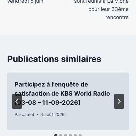
l’article
vendredi 5 juin
sont réunis à La Vione
pour leur 33ème
rencontre
Publications similaires
Participez à l’enquête de
satisfaction de KBS World Radio
[03-08 – 11-09-2026]
Par
Jamet
3 août 2026