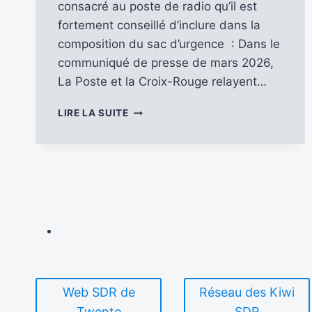
consacré au poste de radio qu’il est
fortement conseillé d’inclure dans la
composition du sac d’urgence : Dans le
communiqué de presse de mars 2026,
La Poste et la Croix-Rouge relayent…
UN
LIRE LA SUITE
TIMBRE-
POSTE
POUR
RAPPELER
L’IMPORTANCE
D’INCLURE
UN
POSTE
DE
RADIO
DANS
CHAQUE
Web SDR de
Réseau des Kiwi
KIT
Twente
SDR