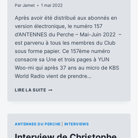
Par
Jamet
1 mai 2022
Après avoir été distribué aux abonnés en
version électronique, le numéro 157
d’ANTENNES du Perche – Mai-Juin 2022 –
est parvenu à tous les membres du Club
sous forme papier. Ce 157ème numéro
consacre sa Une et trois pages à YUN
Woo-mi qui après 37 ans au micro de KBS
World Radio vient de prendre…
DÉCOUVRONS
LIRE LA SUITE
LE
N°
157
D’ANTENNES
DU
ANTENNES DU PERCHE
|
INTERVIEWS
PERCHE
(MAI
Interview de Christophe