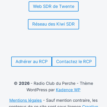
DE
Web SDR de Twente
CM1
ET
DE
CM2
Réseau des Kiwi SDR
Adhérer au RCP
Contactez le RCP
©
2026
- Radio Club du Perche - Thème
WordPress par
Kadence WP
Mentions légales
- Sauf mention contraire, les
contenus de ce site sont sous licence
Creative