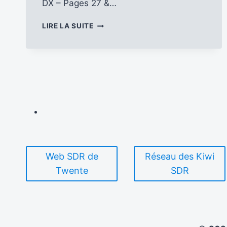
DX – Pages 27 &…
QUE
LIRE LA SUITE
VOUS
RÉSERVE
LE
N°
160
D’ANTENNES
DU
PERCHE
?
Web SDR de
Réseau des Kiwi
Twente
SDR